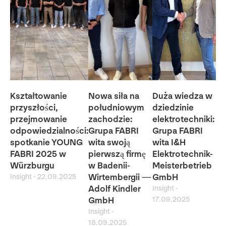
Kształtowanie
Nowa siła na
Duża wiedza w
przyszłości,
południowym
dziedzinie
przejmowanie
zachodzie:
elektrotechniki:
odpowiedzialności:
Grupa FABRI
Grupa FABRI
spotkanie YOUNG
wita swoją
wita I&H
FABRI 2025 w
pierwszą firmę
Elektrotechnik-
Würzburgu
w Badenii-
Meisterbetrieb
Insight
-
22.09.2025
Wirtembergii —
GmbH
Adolf Kindler
Insight
-
17.09.2025
GmbH
Insight
-
18.09.2025