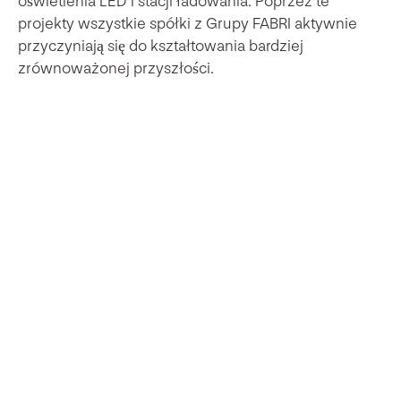
oświetlenia LED i stacji ładowania. Poprzez te
projekty wszystkie spółki z Grupy FABRI aktywnie
przyczyniają się do kształtowania bardziej
zrównoważonej przyszłości.
„Zrównoważony rozwój w branży
instalacyjnej to nie tylko