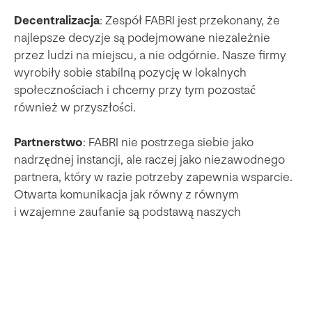
Decentralizacja
: Zespół FABRI jest przekonany, że
najlepsze decyzje są podejmowane niezależnie
przez ludzi na miejscu, a nie odgórnie. Nasze firmy
wyrobiły sobie stabilną pozycję w lokalnych
społecznościach i chcemy przy tym pozostać
również w przyszłości.
Partnerstwo
: FABRI nie postrzega siebie jako
nadrzędnej instancji, ale raczej jako niezawodnego
partnera, który w razie potrzeby zapewnia wsparcie.
Otwarta komunikacja jak równy z równym
i wzajemne zaufanie są podstawą naszych
długoterminowych relacji. Rozmawiamy ze sobą, a
nie o sobie.
Długoterminowość
: FABRI nie dąży do
krótkoterminowych zysków. Wręcz przeciwnie –