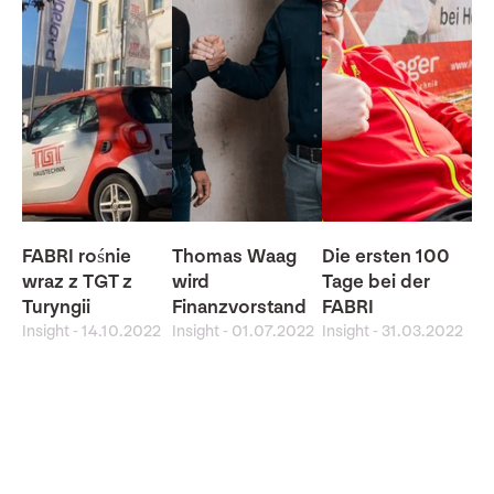
FABRI rośnie
Thomas Waag
Die ersten 100
wraz z TGT z
wird
Tage bei der
Turyngii
Finanzvorstand
FABRI
Insight
-
14.10.2022
Insight
-
01.07.2022
Insight
-
31.03.2022