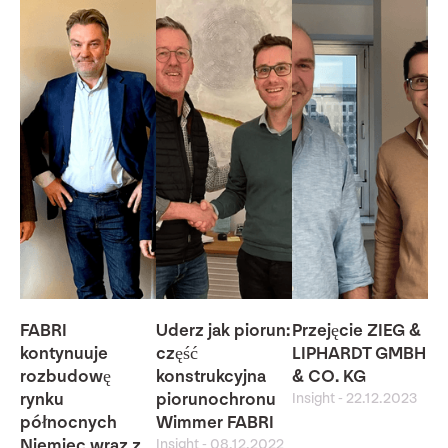
FABRI
Uderz jak piorun:
Przejęcie ZIEG &
kontynuuje
część
LIPHARDT GMBH
rozbudowę
konstrukcyjna
& CO. KG
rynku
piorunochronu
Insight
-
22.12.2023
północnych
Wimmer FABRI
Niemiec wraz z
Insight
-
08.12.2022