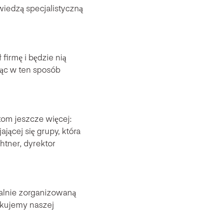
iedzą specjalistyczną
firmę i będzie nią
jąc w ten sposób
tom jeszcze więcej:
jącej się grupy, która
tner, dyrektor
nalnie zorganizowaną
ekujemy naszej