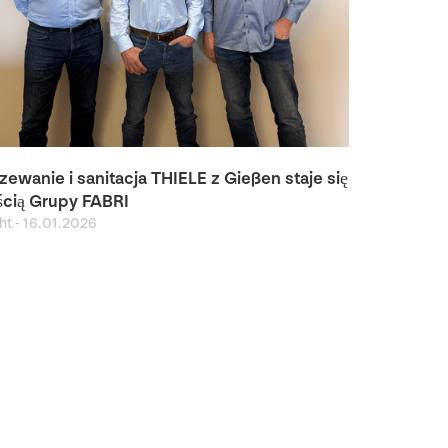
zewanie i sanitacja THIELE z Gießen staje się
ścią Grupy FABRI
ght
-
16.01.2026