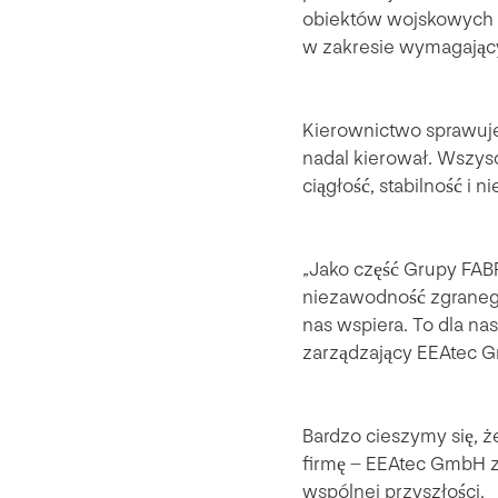
obiektów wojskowych n
w zakresie wymagający
Kierownictwo sprawuje 
nadal kierował. Wszys
ciągłość, stabilność i
„Jako część Grupy FAB
niezawodność zgranego 
nas wspiera. To dla n
zarządzający EEAtec 
Bardzo cieszymy się, ż
firmę – EEAtec GmbH z
wspólnej przyszłości.