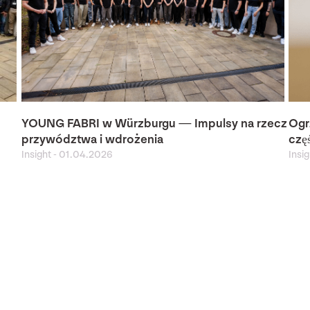
YOUNG FABRI w Würzburgu — Impulsy na rzecz
Ogr
przywództwa i wdrożenia
czę
Insight
-
01.04.2026
Insi