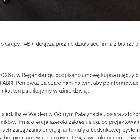
Grupy FABRI dołącza prężnie działająca firma z branży el
2026 r. w Regensburgu podpisano umowę kupna między c
FABRI. Ponieważ zależało nam na tym, aby poinformować
kat ten publikujemy właśnie dzisiaj.
siedzibą w Weiden w Górnym Palatynacie została założo
ików, firma oferuje szeroki zakres usług, od projektowania 
nach zarządzania energią, automatyki budynkowej, system
ki bezpieczeństwa i sieciowej. Dzięki wieloletniemu dośw