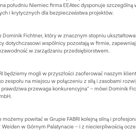
a południu Niemiec firma EEAtec dysponuje szczególną w
ch i krytycznych dla bezpieczeństwa projektów.
Dominik Fichtner, który w znacznym stopniu ukształtował 
cy dotychczasowi wspólnicy pozostają w firmie, zapewnia
 niezawodność w zarządzaniu przedsiębiorstwem.
RI będziemy mogli w przyszłości zaoferować naszym klien
zespołu na miejscu w połączeniu z siłą i zasobami rozwija
as prawdziwa przewaga konkurencyjna” – mówi Dominik Fich
GmbH.
e możemy powitać w Grupie FABRI kolejną silną i profesjo
 Weiden w Górnym Palatynacie – i z niecierpliwością ocz