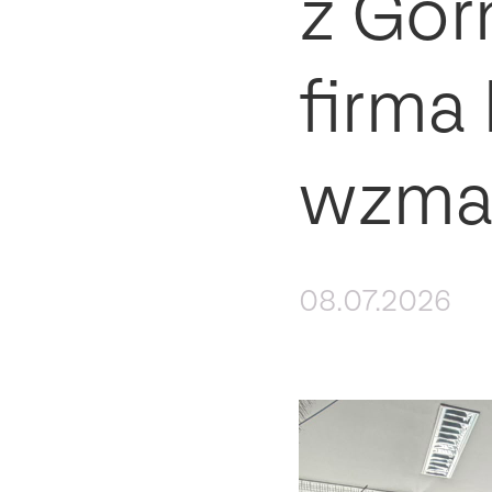
z Gór
firma
wzmac
08.07.2026