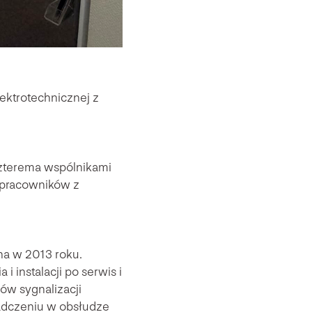
ektrotechnicznej z
zterema wspólnikami
 pracowników z
na w 2013 roku.
i instalacji po serwis i
ów sygnalizacji
iadczeniu w obsłudze