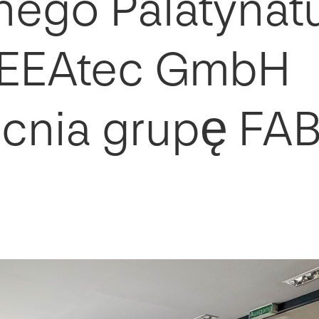
nego Palatynatu
 EEAtec GmbH
nia grupę FAB