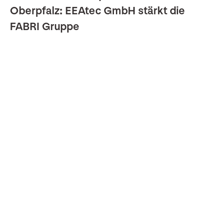
Oberpfalz: EEAtec GmbH stärkt die
FABRI Gruppe
08.07.2026
Mit der EEAtec GmbH schließt sich ein
leistungsstarkes
Elektrotechnikunternehmen aus der
Oberpfalz der FABRI Gruppe an.‍Am
Samstag, den 27.06.2026, wurde der
Kaufvertrag zwischen den vier
Gesellschaftern der EEAtec GmbH und
der FABRI Gruppe in Regensburg
unterzeichnet. Da es uns wichtig war, die
Mitarbeiter vorab zu informieren, erfolgt