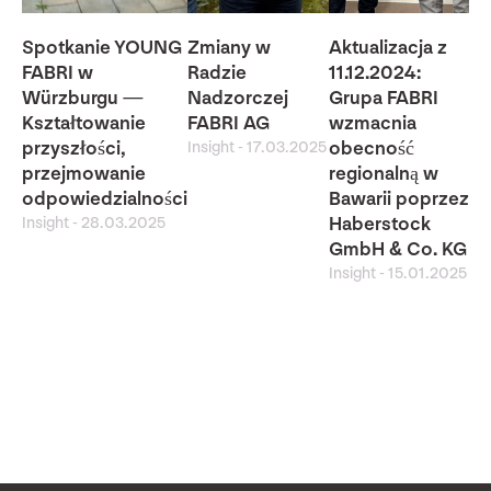
Spotkanie YOUNG
Zmiany w
Aktualizacja z
FABRI w
Radzie
11.12.2024:
Würzburgu —
Nadzorczej
Grupa FABRI
Kształtowanie
FABRI AG
wzmacnia
przyszłości,
Insight
-
17.03.2025
obecność
przejmowanie
regionalną w
odpowiedzialności
Bawarii poprzez
Insight
-
28.03.2025
Haberstock
GmbH & Co. KG
Insight
-
15.01.2025