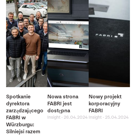
Spotkanie
Nowa strona
Nowy projekt
dyrektora
FABRI jest
korporacyjny
zarządzającego
dostępna
FABRI
FABRI w
Insight
-
26.04.2024
Insight
-
25.04.2024
Würzburgu:
Silniejsi razem