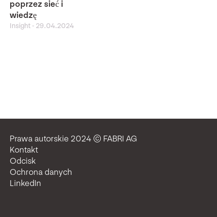
poprzez sieć i
wiedzę
Insight
-
29.04.2024
Prawa autorskie 2024 © FABRI AG
Kontakt
Odcisk
Ochrona danych
LinkedIn