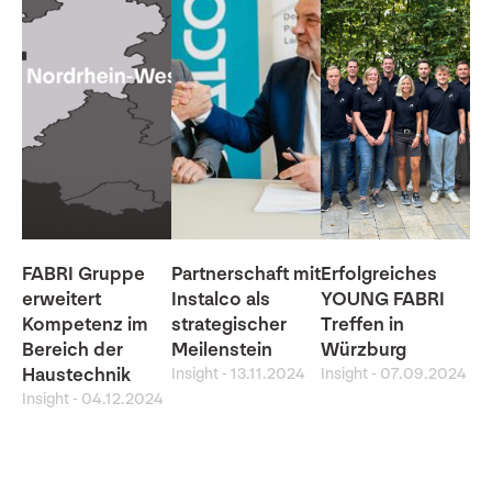
FABRI Gruppe
Partnerschaft mit
Erfolgreiches
erweitert
Instalco als
YOUNG FABRI
Kompetenz im
strategischer
Treffen in
Bereich der
Meilenstein
Würzburg
Haustechnik
Insight
-
13.11.2024
Insight
-
07.09.2024
Insight
-
04.12.2024