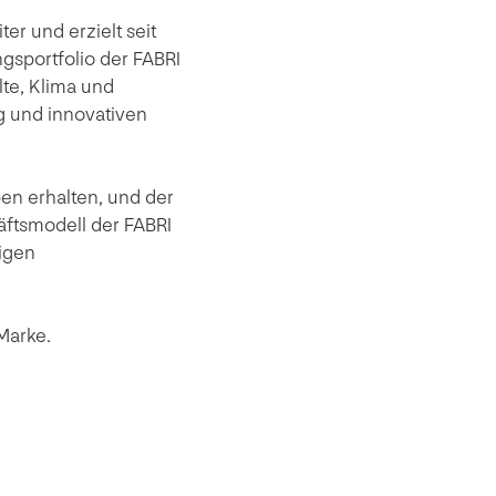
er und erzielt seit
gsportfolio der FABRI
lte, Klima und
g und innovativen
ben erhalten, und der
ftsmodell der FABRI
igen
Marke.