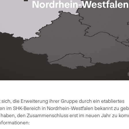
 sich, die Erweiterung ihrer Gruppe durch ein etabliertes
im SHK-Bereich in Nordrhein-Westfalen bekannt zu geben
gt haben, den Zusammenschluss erst im neuen Jahr zu kom
nformationen: