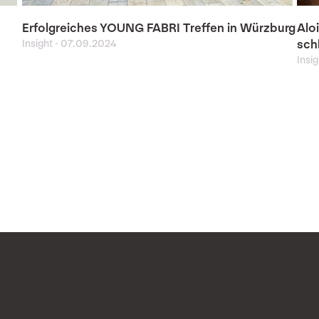
Erfolgreiches YOUNG FABRI Treffen in Würzburg
Alo
Insight
-
07.09.2024
sch
Insi