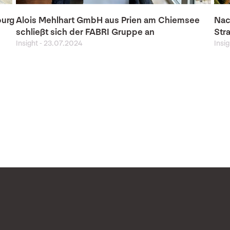
burg
Alois Mehlhart GmbH aus Prien am Chiemsee
Nac
schließt sich der FABRI Gruppe an
Str
Insight
-
23.07.2024
Insi