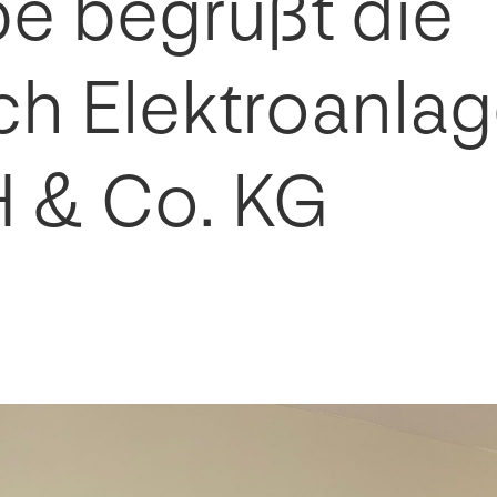
e begrüßt die
ch Elektroanla
 & Co. KG