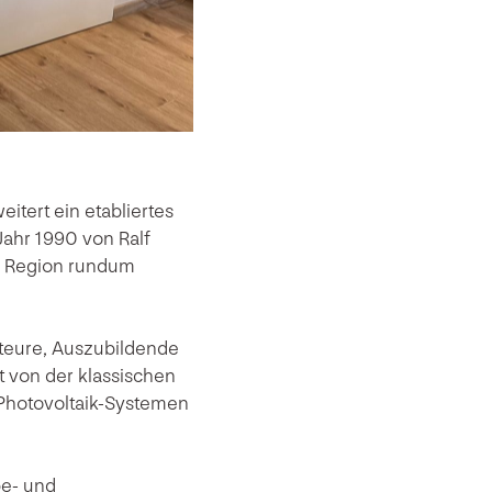
tert ein etabliertes
ahr 1990 von Ralf
er Region rundum
teure, Auszubildende
t von der klassischen
 Photovoltaik-Systemen
be- und