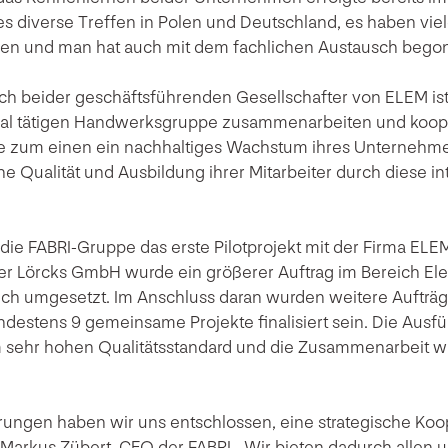
s diverse Treffen in Polen und Deutschland, es haben vie
en und man hat auch mit dem fachlichen Austausch bego
h beider geschäftsführenden Gesellschafter von ELEM ist 
nal tätigen Handwerksgruppe zusammenarbeiten und koop
ie zum einen ein nachhaltiges Wachstum ihres Unterneh
che Qualität und Ausbildung ihrer Mitarbeiter durch diese in
 die FABRI-Gruppe das erste Pilotprojekt mit der Firma ELEM
 Lörcks GmbH wurde ein größerer Auftrag im Bereich Elekt
eich umgesetzt. Im Anschluss daran wurden weitere Auftr
estens 9 gemeinsame Projekte finalisiert sein. Die Ausfü
 sehr hohen Qualitätsstandard und die Zusammenarbeit w
hrungen haben wir uns entschlossen, eine strategische Koo
arkus Zübert, CEO der FABRI. „Wir bieten dadurch allen u