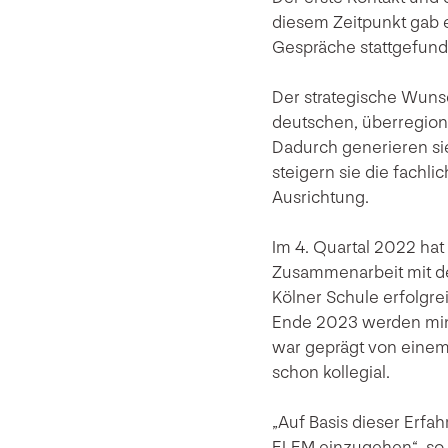
diesem Zeitpunkt gab e
Gespräche stattgefund
Der strategische Wunsc
deutschen, überregio
Dadurch generieren s
steigern sie die fachli
Ausrichtung.
Im 4. Quartal 2022 hat
Zusammenarbeit mit der
Kölner Schule erfolgr
Ende 2023 werden mind
war geprägt von einem
schon kollegial.
„Auf Basis dieser Erfa
ELEM einzugehen“, so M