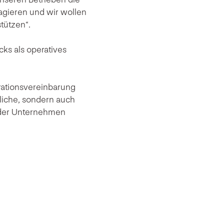
 agieren und wir wollen
tützen“.
cks als operatives
rationsvereinbarung
hliche, sondern auch
eider Unternehmen