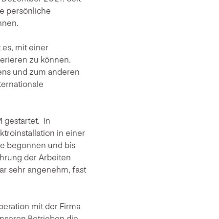
le persönliche
nnen.
es, mit einer
erieren zu können.
mens und zum anderen
ternationale
 gestartet. In
roinstallation in einer
äge begonnen und bis
hrung der Arbeiten
ar sehr angenehm, fast
peration mit der Firma
nseren Betrieben die