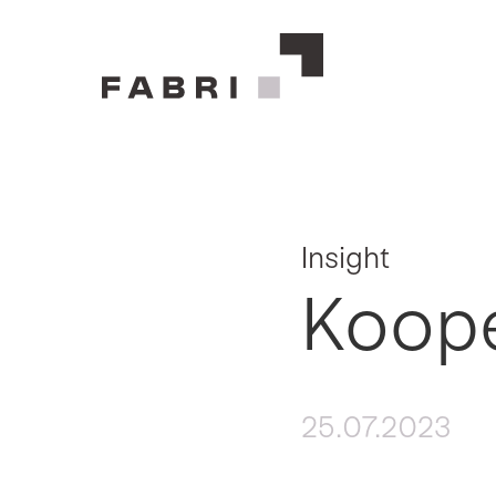
Insight
Koope
25.07.2023