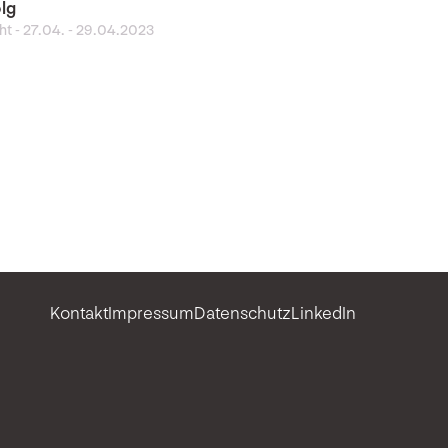
olg
ght
-
27.04. - 29.04.2023
Kontakt
Impressum
Datenschutz
LinkedIn