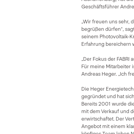
Geschäftsführer Andre
„Wir freuen uns sehr, 
begrüßen dürfen“, sagt
seinem Photovoltaik-K
Erfahrung bereichern w
„Der Fokus der FABRI a
Für meine Mitarbeiter i
Andreas Heger. „Ich fr
Die Heger Energietec
gegründet und hat sic
Bereits 2001 wurde die
mit dem Verkauf und de
erwirtschaftet. Der Ve
Angebot mit einem kla
köpfiges Team leben N