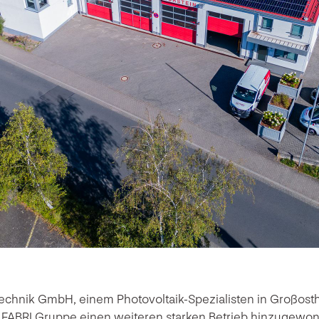
technik GmbH, einem Photovoltaik-Spezialisten in Großost
e FABRI Gruppe einen weiteren starken Betrieb hinzugewo