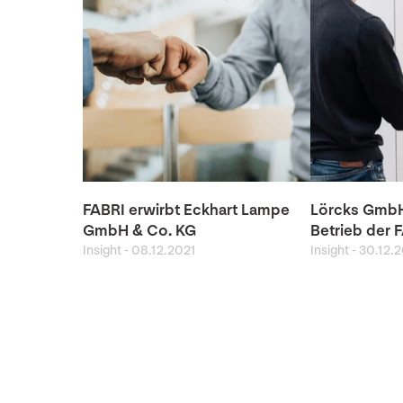
FABRI erwirbt Eckhart Lampe
Lörcks GmbH
GmbH & Co. KG
Betrieb der 
Insight
-
08.12.2021
Insight
-
30.12.