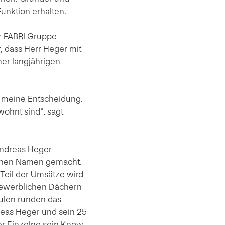
unktion erhalten.
er FABRI Gruppe
, dass Herr Heger mit
er langjährigen
r meine Entscheidung.
wohnt sind“, sagt
Andreas Heger
einen Namen gemacht.
 Teil der Umsätze wird
 gewerblichen Dächern
äulen runden das
reas Heger und sein 25
er Einzelne sein Know-