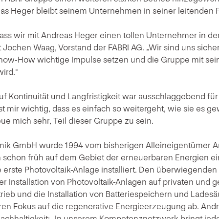
as Heger bleibt seinem Unternehmen in seiner leitenden F
dass wir mit Andreas Heger einen tollen Unternehmer in d
 Jochen Waag, Vorstand der FABRI AG. „Wir sind uns sicher
now-How wichtige Impulse setzen und die Gruppe mit sein
ird.“
uf Kontinuität und Langfristigkeit war ausschlaggebend fü
st mir wichtig, dass es einfach so weitergeht, wie sie es ge
eue mich sehr, Teil dieser Gruppe zu sein.
hnik GmbH wurde 1994 vom bisherigen Alleineigentümer 
h schon früh auf dem Gebiet der erneuerbaren Energien 
 erste Photovoltaik-Anlage installiert. Den überwiegenden
r Installation von Photovoltaik-Anlagen auf privaten und
rtrieb und die Installation von Batteriespeichern und Lades
ren Fokus auf die regenerative Energieerzeugung ab. And
achhaltigkeit: „In unserem Kompetenznetzwerk bringt jed